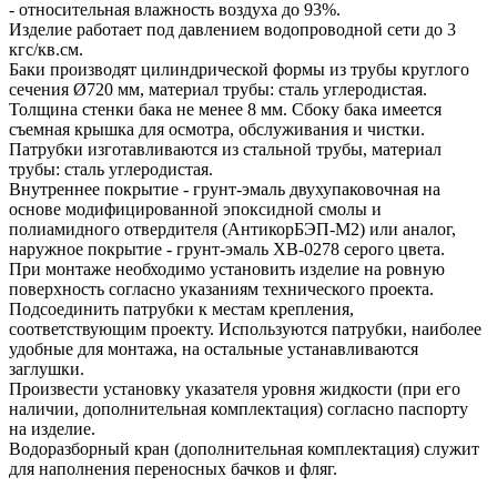
- относительная влажность воздуха до 93%.
Изделие работает под давлением водопроводной сети до 3
кгс/кв.см.
Баки производят цилиндрической формы из трубы круглого
сечения Ø720 мм, материал трубы: сталь углеродистая.
Толщина стенки бака не менее 8 мм. Сбоку бака имеется
съемная крышка для осмотра, обслуживания и чистки.
Патрубки изготавливаются из стальной трубы, материал
трубы: сталь углеродистая.
Внутреннее покрытие - грунт-эмаль двухупаковочная на
основе модифицированной эпоксидной смолы и
полиамидного отвердителя (АнтикорБЭП-М2) или аналог,
наружное покрытие - грунт-эмаль ХВ-0278 серого цвета.
При монтаже необходимо установить изделие на ровную
поверхность согласно указаниям технического проекта.
Подсоединить патрубки к местам крепления,
соответствующим проекту. Используются патрубки, наиболее
удобные для монтажа, на остальные устанавливаются
заглушки.
Произвести установку указателя уровня жидкости (при его
наличии, дополнительная комплектация) согласно паспорту
на изделие.
Водоразборный кран (дополнительная комплектация) служит
для наполнения переносных бачков и фляг.