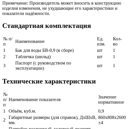
Примечание: Производитель может вносить в конструкцию
изделия изменения, не ухудшающие его характеристики и
показатели надёжности.
Стандартная комплектация
№ п/
Ед.
Кол-
Наименование
п
изм.
во
1
Бак для воды БВ-0,9 (в сборе)
шт
1
2
Табличка (шильд)
шт
1
Паспорт (с руководством по
3
шт
1
эксплуатации)
Технические характеристики
№
Значение
п/
Наименование показателя
нормативное
п
1
Объём, куб.м.
0,9
Габаритные размеры (для справок), ДхШхВ,
860х808х2600
2
мм.
±4
Патрубок воздушный, условный диаметр