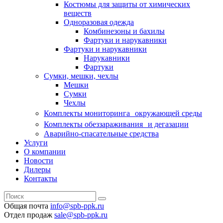
Костюмы для защиты от химических
веществ
Одноразовая одежда
Комбинезоны и бахилы
Фартуки и нарукавники
Фартуки и нарукавники
Нарукавники
Фартуки
Сумки, мешки, чехлы
Мешки
Сумки
Чехлы
Комплекты мониторинга окружающей среды
Комплекты обеззараживания и дегазации
Аварийно-спасательные средства
Услуги
О компании
Новости
Дилеры
Контакты
Общая почта
info@spb-ppk.ru
Отдел продаж
sale@spb-ppk.ru