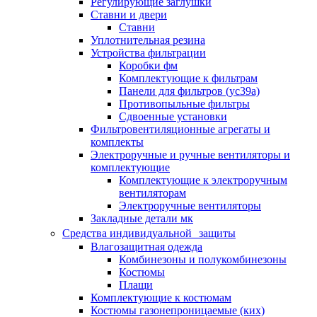
Регулирующие заглушки
Ставни и двери
Ставни
Уплотнительная резина
Устройства фильтрации
Коробки фм
Комплектующие к фильтрам
Панели для фильтров (ус39а)
Противопыльные фильтры
Сдвоенные установки
Фильтровентиляционные агрегаты и
комплекты
Электроручные и ручные вентиляторы и
комплектующие
Комплектующие к электроручным
вентиляторам
Электроручные вентиляторы
Закладные детали мк
Средства индивидуальной защиты
Влагозащитная одежда
Комбинезоны и полукомбинезоны
Костюмы
Плащи
Комплектующие к костюмам
Костюмы газонепроницаемые (ких)