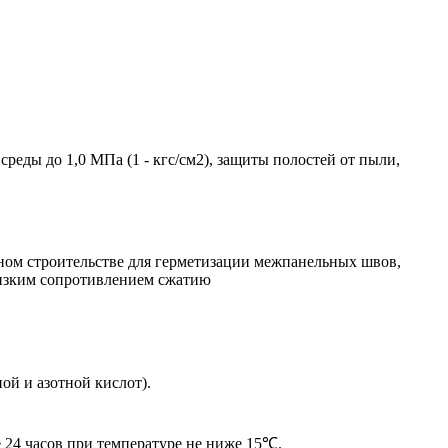
еды до 1,0 МПа (1 - кгс/см2), защиты полостей от пыли,
нном строительстве для герметизации межпанельных швов,
 низким сопротивлением сжатию
ой и азотной кислот).
 24 часов при температуре не ниже 15℃.