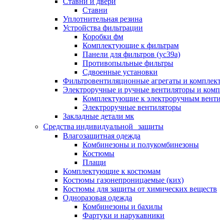
Ставни и двери
Ставни
Уплотнительная резина
Устройства фильтрации
Коробки фм
Комплектующие к фильтрам
Панели для фильтров (ус39а)
Противопыльные фильтры
Сдвоенные установки
Фильтровентиляционные агрегаты и комплек
Электроручные и ручные вентиляторы и ком
Комплектующие к электроручным вент
Электроручные вентиляторы
Закладные детали мк
Средства индивидуальной защиты
Влагозащитная одежда
Комбинезоны и полукомбинезоны
Костюмы
Плащи
Комплектующие к костюмам
Костюмы газонепроницаемые (ких)
Костюмы для защиты от химических веществ
Одноразовая одежда
Комбинезоны и бахилы
Фартуки и нарукавники