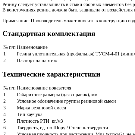
Резину следует устанавливать в стыки сборных элементов без 
В конструкциях резина должна быть защищена от воздействия
Примечание: Производитель может вносить в конструкцию изд
Стандартная комплектация
№ п/п
Наименование
1
Резина уплотнительная (профильная) ТУСМ-4-01 (миним
2
Паспорт на партию
Технические характеристики
№ п/п
Наименование показателя
1
Габаритные размеры (для справок), мм
2
Условное обозначение группы резиновой смеси
3
Марка резиновой смеси
4
Тип каучука
5
Плотность РТИ, кг/м3
6
Твердость, ед. по Шору / Степень твердости
7
Условная прочность при растяжении, Мпа (кгс/см2), не 