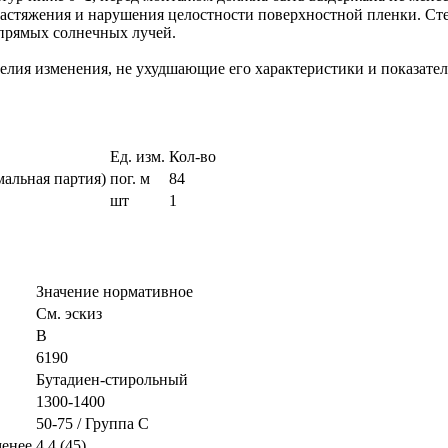
растяжения и нарушения целостности поверхностной пленки. Сте
 прямых солнечных лучей.
елия изменения, не ухудшающие его характеристики и показате
Ед. изм.
Кол-во
альная партия)
пог. м
84
шт
1
Значение нормативное
См. эскиз
В
6190
Бутадиен‐стирольный
1300‐1400
50‐75 / Группа С
менее
4,4 (45)